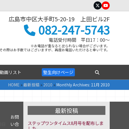
Twitter
YouTube
広島市中区大手町5-20-19 上田ビル2F
082-247-5743
電話受付時間 平日17：00～
※お電話が重なると出られない場合がございます。
その際はお手数ではございますが、再度お電話いただけると幸いです。
動画リスト
塾生向けページ
HOME
»
最新投稿
»
2010
»
Monthly Archives: 11月 2010
最新投稿
お問
ステップワンタイムス8月号を配布しま
い合
28日
した。