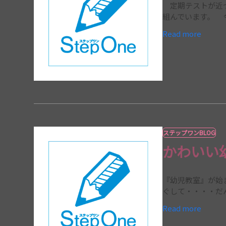
定期テストが近づい
組んでいます。 
Read more
ステップワンBLOG
かわいい
『幼児教室』が始
ぐして・・・・だ
Read more