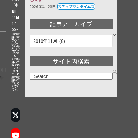
時
2026年3月25日
ステップワンタイムス
間
平日
記事アーカイブ
17：
00～
※お電
話が重
記
なると
出られ
事
ない場
合がご
ざいま
ア
す。
サイト内検索
その際
ー
はお手
数では
ござい
カ
20日
ます
が、再
検
イ
生
度お電
話いた
索
だける
ブ
と幸い
です。
Twitter