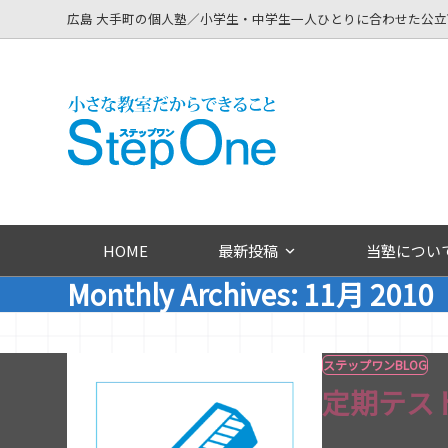
Skip
広島 大手町の個人塾／小学生・中学生一人ひとりに合わせた公
to
content
HOME
最新投稿
当塾につい
Monthly Archives: 11月 2010
ステップワンBLOG
定期テス