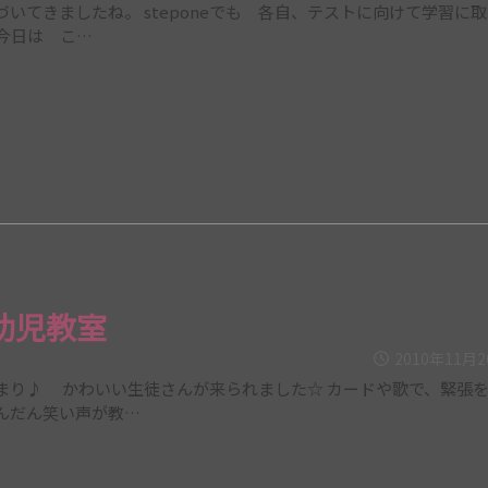
てきましたね。 steponeでも 各自、テストに向けて学習に取
今日は こ…
幼児教室
2010年11月
まり♪ かわいい生徒さんが来られました☆ カードや歌で、緊張
んだん笑い声が教…