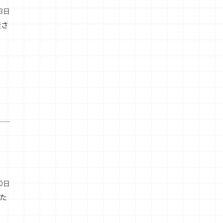
13日
徒さ
10日
た