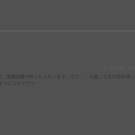
2010年11月
て、定期試験が終った人もいます。 さて…。 入塾してまだ日が浅い
ようにステップワ…