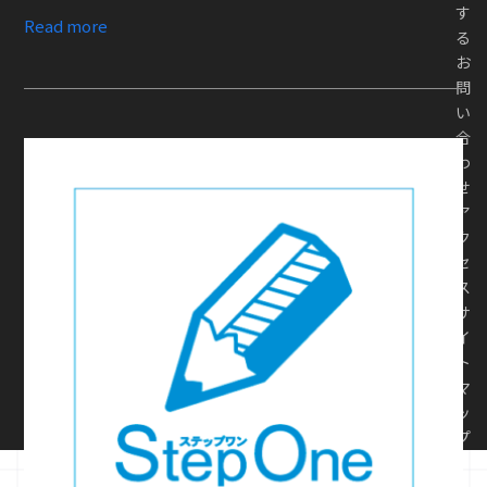
す
Read more
る
お
問
い
合
わ
せ
ア
ク
セ
ス
サ
イ
ト
マ
ッ
プ