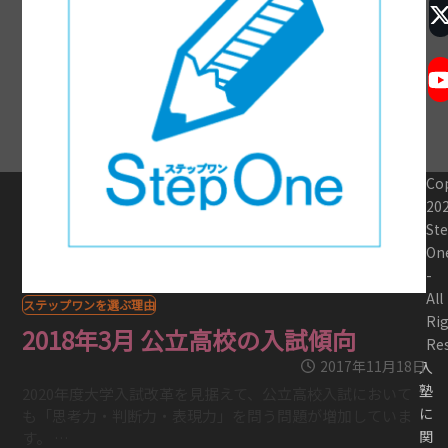
Co
20
St
On
-
All
ステップワンを選ぶ理由
Ri
2018年3月 公立高校の入試傾向
Re
2017年11月18日
入
塾
2020年度大学入試改革を見据えて、公立高校入試において
に
も「思考力・判断力・表現力」を問う問題が増加していま
関
す。 …