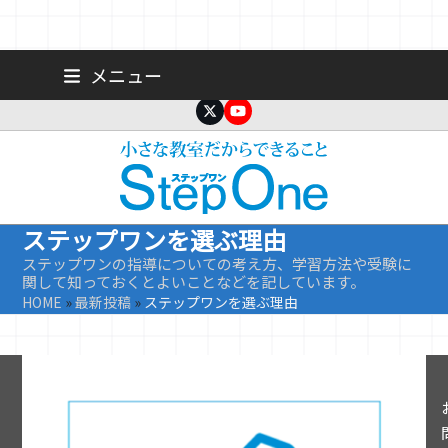
Skip
広島 大手町の個人塾／小学生・中学生一人ひとりに合わせた公立高
メニュー
校受験専門塾
to
content
Twitter
YouTube
ステップワンを選ぶ理由
ステップワンの指導についての考え方、学習方法や受験に
関して知っておくとよいことなどを記しています。
HOME
»
最新投稿
»
ステップワンを選ぶ理由