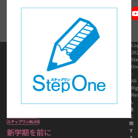
Co
20
St
On
-
All
Ri
Re
入
塾
に
ステップワンBLOG
関
新学期を前に
す
る