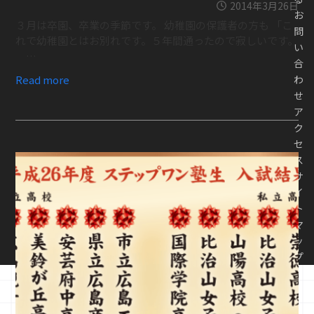
2014年3月26日
お
３月は卒園、卒業の季節です。 幼稚園の保護者の方も 「こ
問
れで幼稚園とはお別れです。５年間通ったので寂しいです。
い
…
合
Read more
わ
せ
ア
ク
セ
ス
サ
イ
ト
マ
ッ
プ