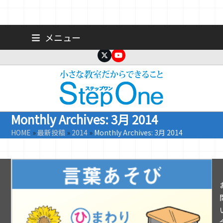
Skip
広島 大手町の個人塾／小学生・中学生一人ひとりに合わせた公立高
メニュー
校受験専門塾
to
content
Twitter
YouTube
Monthly Archives: 3月 2014
HOME
»
最新投稿
»
2014
»
Monthly Archives: 3月 2014