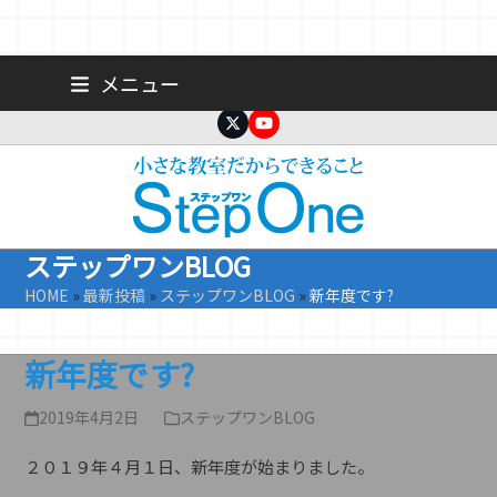
Skip
広島 大手町の個人塾／小学生・中学生一人ひとりに合わせた公立高
メニュー
校受験専門塾
to
content
Twitter
YouTube
ステップワンBLOG
HOME
»
最新投稿
»
ステップワンBLOG
»
新年度です?
新年度です?
2019年4月2日
ステップワンBLOG
２０１９年４月１日、新年度が始まりました。