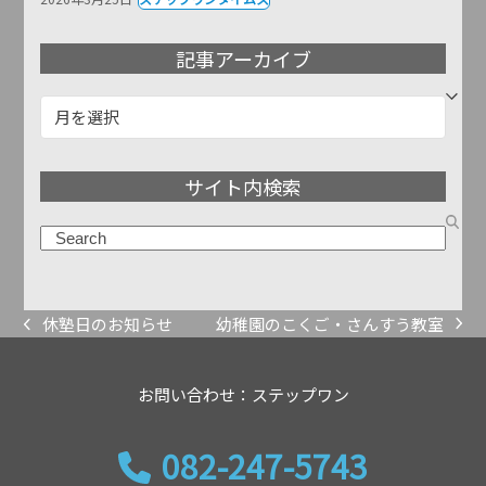
記事アーカイブ
記
事
ア
サイト内検索
ー
カ
検
イ
索
ブ
幼稚園のこくご・さんすう教室
休塾日のお知らせ
next
previous
post:
post:
お問い合わせ：ステップワン
082-247-5743