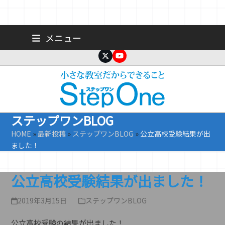
Skip
広島 大手町の個人塾／小学生・中学生一人ひとりに合わせた公立高
メニュー
校受験専門塾
to
content
Twitter
YouTube
ステップワンBLOG
HOME
»
最新投稿
»
ステップワンBLOG
»
公立高校受験結果が出
ました！
公立高校受験結果が出ました！
2019年3月15日
ステップワンBLOG
公立高校受験の結果が出ました！