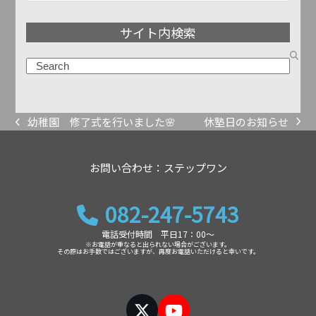
ア
サイト内検索
ー
カ
検
イ
索
ブ
休塾日のお知らせ
幼稚園 修了式を行いました🌸
next
previous
post:
post:
お問い合わせ：ステップワン
082-247-5743
電話受付時間 平日17：00～
※お電話が重なると出られない場合がございます。
その際はお手数ではございますが、再度お電話いただけると幸いです。