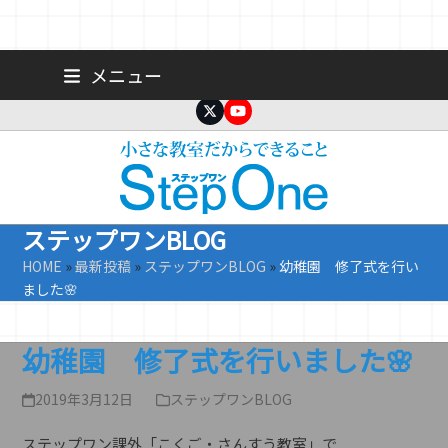
Skip
広島 大手町の個人塾／小学生・中学生一人ひとりに合わせた公立高
メニュー
校受験専門塾
to
content
Twitter
YouTube
ステップワンBLOG
HOME
»
最新投稿
»
ステップワンBLOG
»
幼稚園 修了式を行い
ました🌸
幼稚園 修了式を行いました🌸
2019年3月12日
ステップワンBLOG
ステップワン課外「こくご・さんすう教室」で