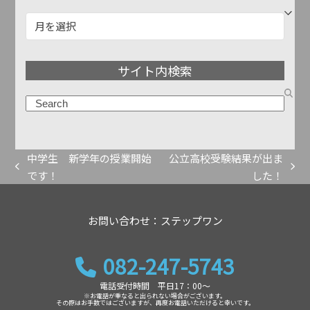
記
事
ア
サイト内検索
ー
カ
検
イ
索
ブ
中学生 新学年の授業開始
公立高校受験結果が出ま
previous
next
です！
した！
post:
post:
お問い合わせ：ステップワン
082-247-5743
電話受付時間 平日17：00～
※お電話が重なると出られない場合がございます。
その際はお手数ではございますが、再度お電話いただけると幸いです。