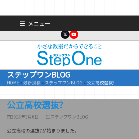
Skip
広島 大手町の個人塾／小学生・中学生一人ひとりに合わせた公立高
メニュー
校受験専門塾
to
content
Twitter
YouTube
ステップワンBLOG
HOME
»
最新投稿
»
ステップワンBLOG
»
公立高校選抜?
公立高校選抜?
2018年3月6日
ステップワンBLOG
公立高校の選抜?が始まりました。