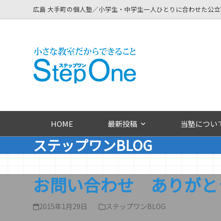
Skip
広島 大手町の個人塾／小学生・中学生一人ひとりに合わせた公
to
content
HOME
最新投稿
当塾につい
ステップワンBLOG
お問い合わせ ありがと
2015年1月29日
ステップワンBLOG