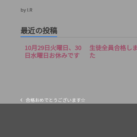
by I.R
最近の投稿
10月29日火曜日、30
生徒全員合格し
日水曜日お休みです
た
合格おめでとうございます☆
previous
post: