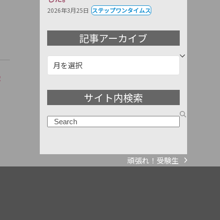
2026年3月25日
ステップワンタイムス
記事アーカイブ
記
事
塾
ア
サイト内検索
ー
カ
検
イ
索
ブ
頑張れ！受験生
next
post: