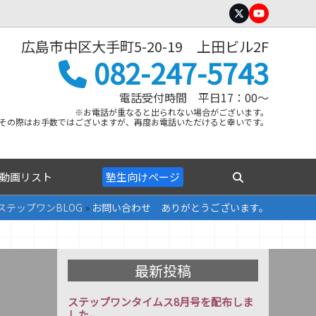
Twitter
YouTube
広島市中区大手町5-20-19 上田ビル2F
082-247-5743
電話受付時間 平日17：00～
※お電話が重なると出られない場合がございます。
その際はお手数ではございますが、再度お電話いただけると幸いです。
動画リスト
塾生向けページ
ステップワンBLOG
»
お問い合わせ ありがとうございます。
最新投稿
ステップワンタイムス8月号を配布しま
した。