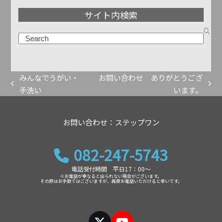
ア
サイト内検索
ー
カ
検
イ
索
ブ
みんなでうがい・
お問い合わせ ありがとうござ
previous
next
手洗い
います。
post:
post:
お問い合わせ：ステップワン
082-247-5743
電話受付時間 平日17：00～
※お電話が重なると出られない場合がございます。
その際はお手数ではございますが、再度お電話いただけると幸いです。