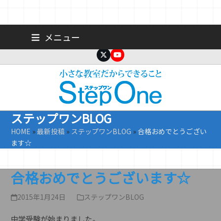
Skip
広島 大手町の個人塾／小学生・中学生一人ひとりに合わせた公立高
メニュー
校受験専門塾
to
content
Twitter
YouTube
ステップワンBLOG
HOME
»
最新投稿
»
ステップワンBLOG
»
合格おめでとうござい
ます☆
合格おめでとうございます☆
2015年1月24日
ステップワンBLOG
中学受験が始まりました。