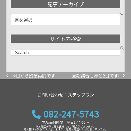
記事アーカイブ
記
事
ア
サイト内検索
ー
カ
検
イ
索
ブ
夏期講習もあと2日です!
今日から授業再開です
next
previous
post:
post:
お問い合わせ：ステップワン
082-247-5743
電話受付時間 平日17：00～
※お電話が重なると出られない場合がございます。
その際はお手数ではございますが、再度お電話いただけると幸いです。