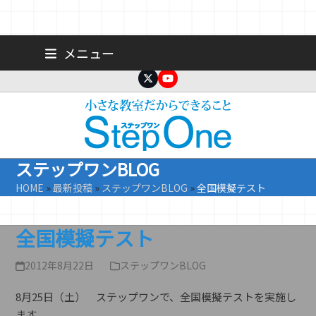
Skip
広島 大手町の個人塾／小学生・中学生一人ひとりに合わせた公立高
メニュー
校受験専門塾
to
content
Twitter
YouTube
ステップワンBLOG
HOME
»
最新投稿
»
ステップワンBLOG
»
全国模擬テスト
全国模擬テスト
2012年8月22日
ステップワンBLOG
8月25日（土） ステップワンで、全国模擬テストを実施し
ます。