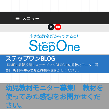
Skip
広島 大手町の個人塾／小学生・中学生一人ひとりに合わせた公立高
メニュー
校受験専門塾
to
content
Twitter
YouTube
ステップワンBLOG
HOME
»
最新投稿
»
ステップワンBLOG
»
幼児教材モニター募
集! 教材を使ってみた感想をお聞かせください。
幼児教材モニター募集! 教材を
使ってみた感想をお聞かせくだ
さい。