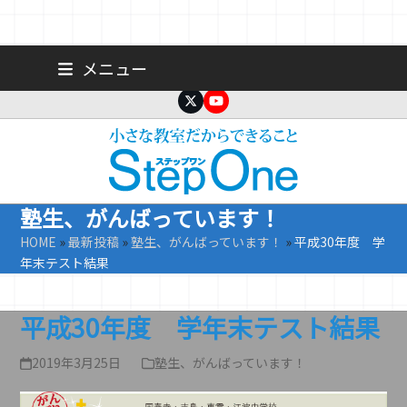
Skip
広島 大手町の個人塾／小学生・中学生一人ひとりに合わせた公立高
メニュー
校受験専門塾
to
content
Twitter
YouTube
塾生、がんばっています！
HOME
»
最新投稿
»
塾生、がんばっています！
»
平成30年度 学
年末テスト結果
平成30年度 学年末テスト結果
2019年3月25日
塾生、がんばっています！