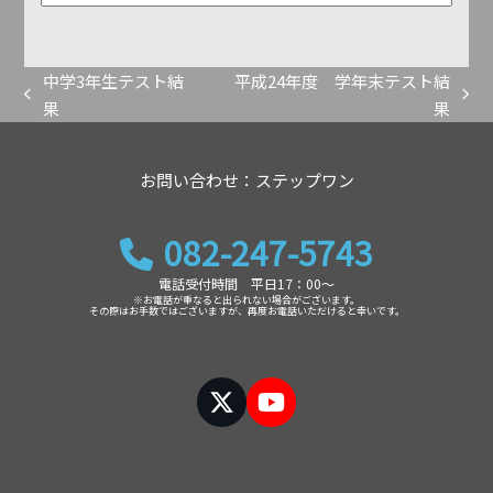
索
ブ
中学3年生テスト結
平成24年度 学年末テスト結
previous
next
果
果
post:
post:
お問い合わせ：ステップワン
082-247-5743
電話受付時間 平日17：00～
※お電話が重なると出られない場合がございます。
その際はお手数ではございますが、再度お電話いただけると幸いです。
Twitter
YouTube