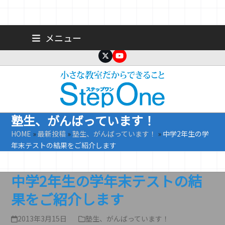
Skip
広島 大手町の個人塾／小学生・中学生一人ひとりに合わせた公立高
メニュー
校受験専門塾
to
content
Twitter
YouTube
塾生、がんばっています！
HOME
»
最新投稿
»
塾生、がんばっています！
»
中学2年生の学
年末テストの結果をご紹介します
中学2年生の学年末テストの結
果をご紹介します
2013年3月15日
塾生、がんばっています！