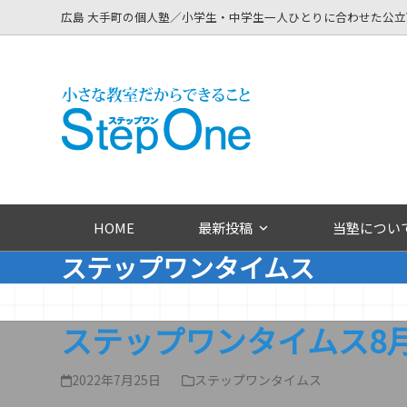
Skip
広島 大手町の個人塾／小学生・中学生一人ひとりに合わせた公
to
content
HOME
最新投稿
当塾につい
ステップワンタイムス
ステップワンタイムス8
2022年7月25日
ステップワンタイムス