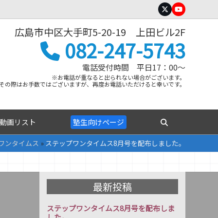
Twitter
YouTube
広島市中区大手町5-20-19 上田ビル2F
082-247-5743
電話受付時間 平日17：00～
※お電話が重なると出られない場合がございます。
その際はお手数ではございますが、再度お電話いただけると幸いです。
動画リスト
塾生向けページ
ワンタイムス
»
ステップワンタイムス8月号を配布しました。
最新投稿
ステップワンタイムス8月号を配布しま
した。