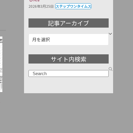
2026年3月25日
ステップワンタイムス
記事アーカイブ
記
事
ア
サイト内検索
ー
カ
検
イ
索
ブ
ム