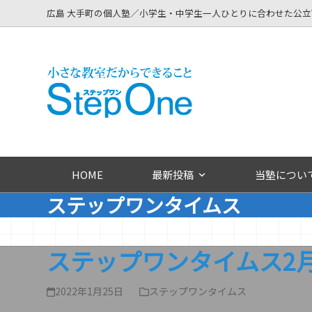
Skip
広島 大手町の個人塾／小学生・中学生一人ひとりに合わせた公
to
content
HOME
最新投稿
当塾につい
ステップワンタイムス
ステップワンタイムス2
2022年1月25日
ステップワンタイムス