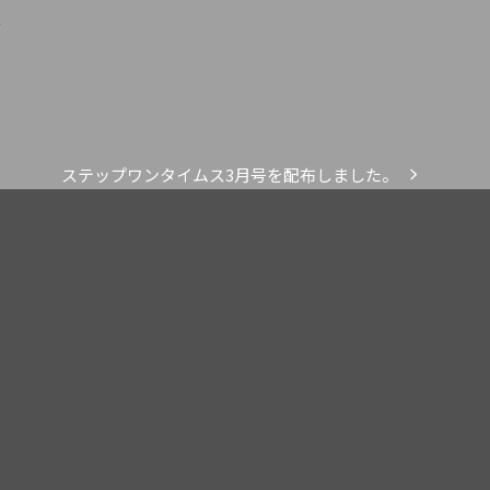
ム
ステップワンタイムス3月号を配布しました。
next
post: