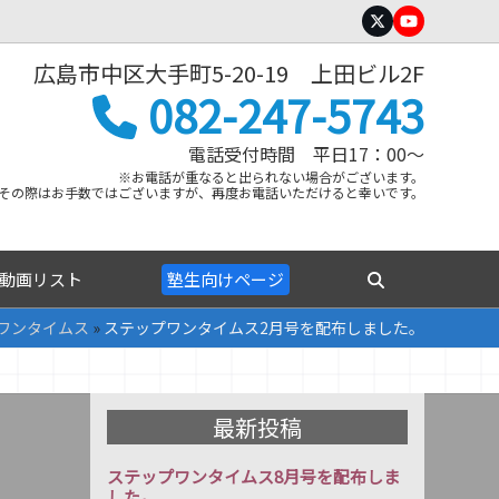
Twitter
YouTube
広島市中区大手町5-20-19 上田ビル2F
082-247-5743
電話受付時間 平日17：00～
※お電話が重なると出られない場合がございます。
その際はお手数ではございますが、再度お電話いただけると幸いです。
動画リスト
塾生向けページ
ワンタイムス
»
ステップワンタイムス2月号を配布しました。
最新投稿
ステップワンタイムス8月号を配布しま
した。