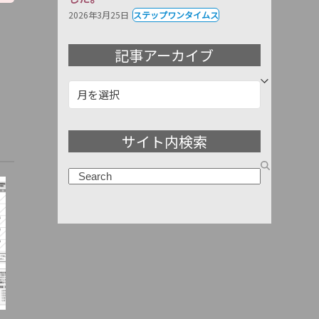
2026年3月25日
ステップワンタイムス
記事アーカイブ
記
事
ア
サイト内検索
ー
カ
検
イ
索
ブ