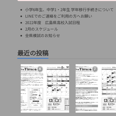
小学6年生、中学1・2年生 学年移行手続きについて
LINEでのご連絡をご利用の方へお願い
2022年度 広島県高校入試日程
2月のスケジュール
全県模試のお知らせ
最近の投稿