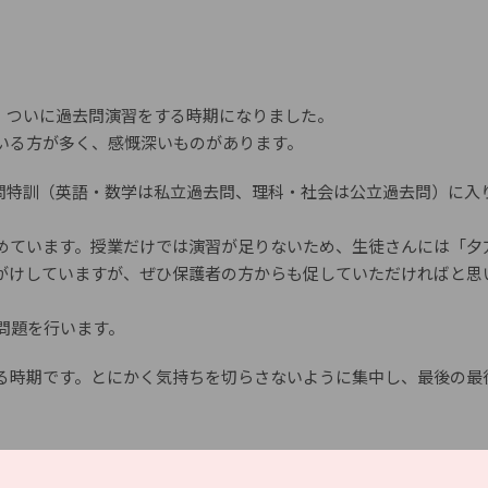
、ついに過去問演習をする時期になりました。
いる方が多く、感慨深いものがあります。
問特訓（英語・数学は私立過去問、理科・社会は公立過去問）に入
めています。授業だけでは演習が足りないため、生徒さんには「夕
がけしていますが、ぜひ保護者の方からも促していただければと思
想問題を行います。
る時期です。とにかく気持ちを切らさないように集中し、最後の最