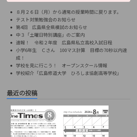
８月２６日（月）から通常の授業時間に戻ります。
テスト対策勉強会のお知らせ
第4回 広島県全県模試のお知らせ
中３「土曜日特別講座」のご案内
速報！ 令和２年度 広島県私立高校入試日程
小学6年生 Ｃさん 100マス計算 目標の70秒以内達
成！
学校を見に行こう！ オープンスクール情報
学校紹介「広島修道大学 ひろしま協創高等学校」
最近の投稿