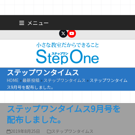
Skip
広島 大手町の個人塾／小学生・中学生一人ひとりに合わせた公立高
メニュー
校受験専門塾
to
content
Twitter
YouTube
ステップワンタイムス
HOME
»
最新投稿
»
ステップワンタイムス
»
ステップワンタイム
ス9月号を配布しました。
ステップワンタイムス9月号を
配布しました。
2019年8月25日
ステップワンタイムス