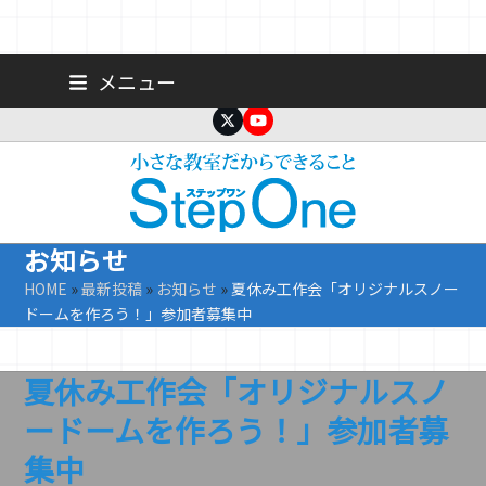
Skip
広島 大手町の個人塾／小学生・中学生一人ひとりに合わせた公立高
メニュー
校受験専門塾
to
content
Twitter
YouTube
お知らせ
HOME
»
最新投稿
»
お知らせ
»
夏休み工作会「オリジナルスノー
ドームを作ろう！」参加者募集中
夏休み工作会「オリジナルスノ
ードームを作ろう！」参加者募
集中