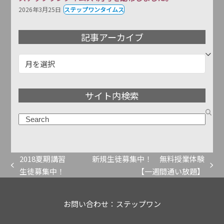
2026年3月25日
ステップワンタイムス
記事アーカイブ
記
事
ア
サイト内検索
ー
カ
検
イ
索
ブ
2018夏期講習
新規生徒募集中！ 無料授業体験
previous
next
生徒募集中！
【一週間通い放題】
post:
post:
お問い合わせ：ステップワン