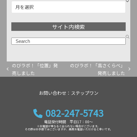
記
事
ア
サイト内検索
ー
カ
検
イ
索
ブ
のびラボ！「位置」発
のびラボ！「高さくらべ」
previous
next
売しました
発売しました
post:
post:
お問い合わせ：ステップワン
082-247-5743
電話受付時間 平日17：00～
※お電話が重なると出られない場合がございます。
その際はお手数ではございますが、再度お電話いただけると幸いです。