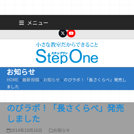
Skip
広島 大手町の個人塾／小学生・中学生一人ひとりに合わせた公立高
メニュー
校受験専門塾
to
content
Twitter
YouTube
お知らせ
HOME
»
最新投稿
»
お知らせ
»
のびラボ！「長さくらべ」発売し
ました
のびラボ！「長さくらべ」発売
しました
2014年10月16日
お知らせ