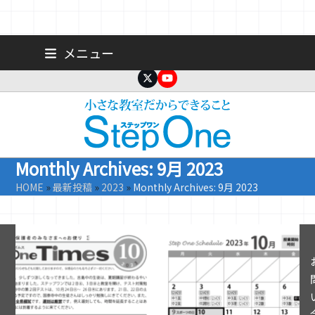
Skip
広島 大手町の個人塾／小学生・中学生一人ひとりに合わせた公立高
メニュー
校受験専門塾
to
content
Twitter
YouTube
Monthly Archives: 9月 2023
HOME
»
最新投稿
»
2023
»
Monthly Archives: 9月 2023