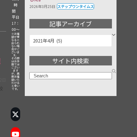
時
2026年3月25日
ステップワンタイムス
間
平日
記事アーカイブ
17：
00～
※お電
話が重
記
なると
出られ
事
ない場
合がご
ざいま
ア
す。
勉
サイト内検索
その際
ー
はお手
数では
ござい
カ
ます
が、再
検
イ
度お電
22日
話いた
索
だける
ブ
と幸い
校
です。
Twitter