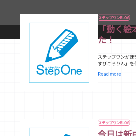
ステップワンBLOG
「動く絵
た！
ステップワンが運
すびころりん」を作
Read more
ステップワンBLOG
今日は新