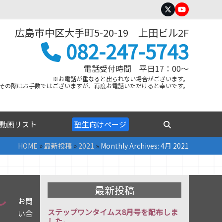
Twitter
YouTube
広島市中区大手町5-20-19 上田ビル2F
082-247-5743
電話受付時間 平日17：00～
※お電話が重なると出られない場合がございます。
その際はお手数ではございますが、再度お電話いただけると幸いです。
動画リスト
塾生向けページ
HOME
»
最新投稿
»
2021
»
Monthly Archives: 4月 2021
最新投稿
し
お問
ステップワンタイムス8月号を配布しま
い合
した。