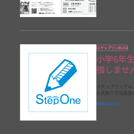
ステップワンBLOG
小学6年
強しませ
ステップワンでは
の先取り文法英語
Read more