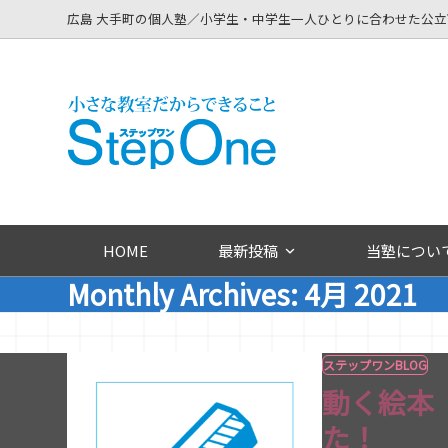
Skip
広島 大手町の個人塾／小学生・中学生一人ひとりに合わせた公
to
content
HOME
最新投稿
当塾につい
Monthly Archives: 4月 2021
ステップワンBLOG
動く絵本
た！