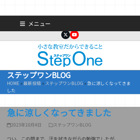
Skip
広島 大手町の個人塾／小学生・中学生一人ひとりに合わせた公立高
メニュー
校受験専門塾
to
content
Twitter
YouTube
ステップワンBLOG
HOME
»
最新投稿
»
ステップワンBLOG
»
急に涼しくなってきま
した
急に涼しくなってきました
2023年10月4日
ステップワンBLOG
つい、この間まで、汗を拭きながらの勉強でしたが、