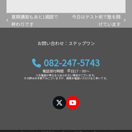
索
ブ
夏期講習もあと1週間で
今日はテスト前で塾を開
previous
next
終わりです
けています
post:
post:
お問い合わせ：ステップワン
082-247-5743
電話受付時間 平日17：00～
※お電話が重なると出られない場合がございます。
その際はお手数ではございますが、再度お電話いただけると幸いです。
Twitter
YouTube