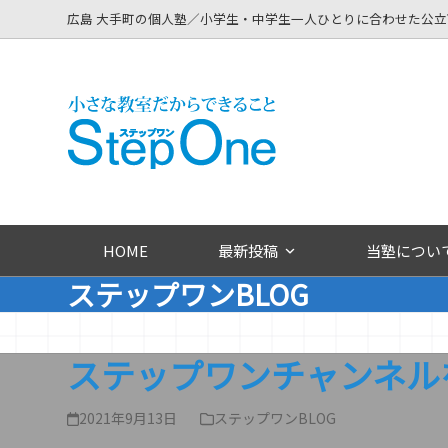
Skip
広島 大手町の個人塾／小学生・中学生一人ひとりに合わせた公
to
content
HOME
最新投稿
当塾につい
ステップワンBLOG
ステップワンチャンネル
2021年9月13日
ステップワンBLOG