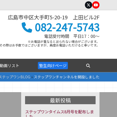
Twitter
YouTube
広島市中区大手町5-20-19 上田ビル2F
082-247-5743
電話受付時間 平日17：00～
※お電話が重なると出られない場合がございます。
その際はお手数ではございますが、再度お電話いただけると幸いです。
動画リスト
塾生向けページ
ステップワンBLOG
»
ステップワンチャンネルを開設しました
最新投稿
ステップワンタイムス8月号を配布しま
した。