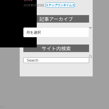
2026年3月25日
ステップワンタイムス
記事アーカイブ
記
事
ア
サイト内検索
ー
カ
検
イ
索
ブ