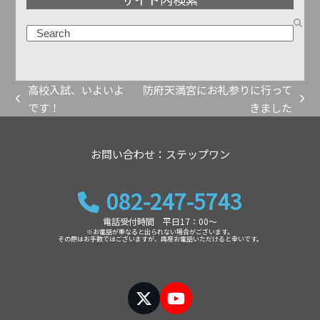
ー
カ
検
イ
索
ブ
高校入試、いよいよ
防府天満宮にお礼参りに行って
previous
next
です！
きました
post:
post:
お問い合わせ：ステップワン
082-247-5743
電話受付時間 平日17：00～
※お電話が重なると出られない場合がございます。
その際はお手数ではございますが、再度お電話いただけると幸いです。
Twitter
YouTube