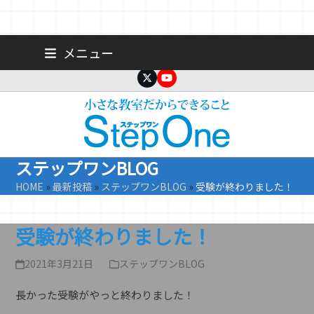
Skip
広島 大手町の個人塾／小学生・中学生一人ひとりに合わせた公立高
メニュー
校受験専門塾
to
content
Twitter
YouTube
ステップワンBLOG
HOME
»
最新投稿
»
ステップワンBLOG
»
受験が終わりました！
受験が終わりました！
2021年3月21日
ステップワンBLOG
長かった受験がやっと終わりました！