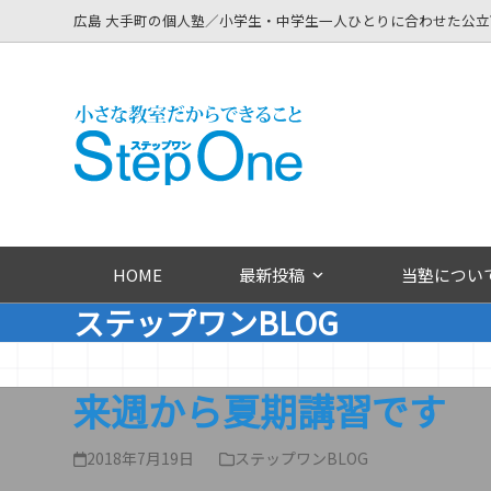
Skip
広島 大手町の個人塾／小学生・中学生一人ひとりに合わせた公
to
content
HOME
最新投稿
当塾につい
ステップワンBLOG
来週から夏期講習です
2018年7月19日
ステップワンBLOG