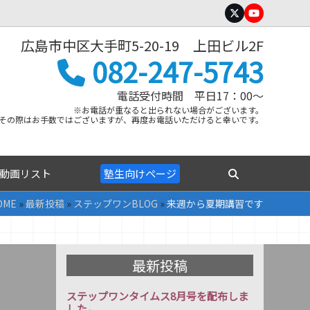
Twitter
YouTube
広島市中区大手町5-20-19 上田ビル2F
082-247-5743
電話受付時間 平日17：00～
※お電話が重なると出られない場合がございます。
その際はお手数ではございますが、再度お電話いただけると幸いです。
動画リスト
塾生向けページ
OME
»
最新投稿
»
ステップワンBLOG
»
来週から夏期講習です
最新投稿
ステップワンタイムス8月号を配布しま
した。