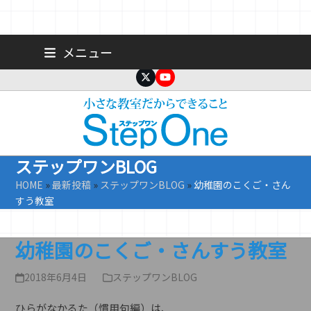
Skip
広島 大手町の個人塾／小学生・中学生一人ひとりに合わせた公立高
メニュー
校受験専門塾
to
content
Twitter
YouTube
ステップワンBLOG
HOME
»
最新投稿
»
ステップワンBLOG
»
幼稚園のこくご・さん
すう教室
幼稚園のこくご・さんすう教室
2018年6月4日
ステップワンBLOG
ひらがなかるた（慣用句編）は、