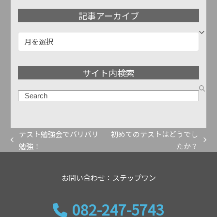
記事アーカイブ
記
事
ア
サイト内検索
ー
カ
検
イ
索
ブ
テスト勉強会でバリバリ
初めてのテストはどうでし
previous
next
勉強！
たか？
post:
post:
お問い合わせ：ステップワン
082-247-5743