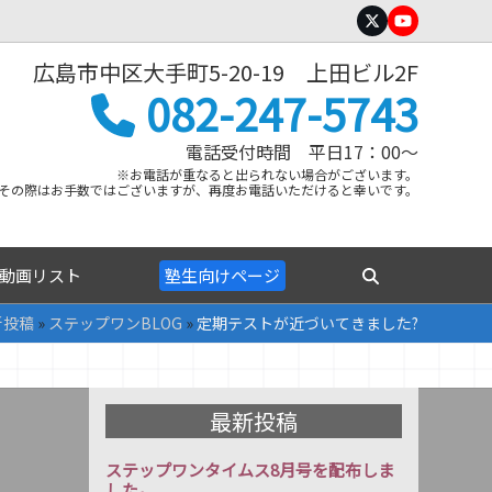
Twitter
YouTube
広島市中区大手町5-20-19 上田ビル2F
082-247-5743
電話受付時間 平日17：00～
※お電話が重なると出られない場合がございます。
その際はお手数ではございますが、再度お電話いただけると幸いです。
動画リスト
塾生向けページ
新投稿
»
ステップワンBLOG
»
定期テストが近づいてきました?
最新投稿
ステップワンタイムス8月号を配布しま
した。