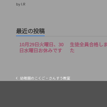
by I.R
最近の投稿
10月29日火曜日、30
生徒全員合格し
日水曜日お休みです
た
幼稚園のこくご・さんすう教室
previous
post: