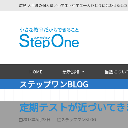
Skip
広島 大手町の個人塾／小学生・中学生一人ひとりに合わせた公
to
content
HOME
最新投稿
当塾につい
ステップワンBLOG
定期テストが近づいてき
2018年5月28日
ステップワンBLOG