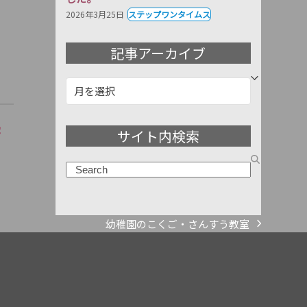
2026年3月25日
ステップワンタイムス
記事アーカイブ
記
事
ア
塾
サイト内検索
ー
カ
検
イ
索
ブ
幼稚園のこくご・さんすう教室
next
post: