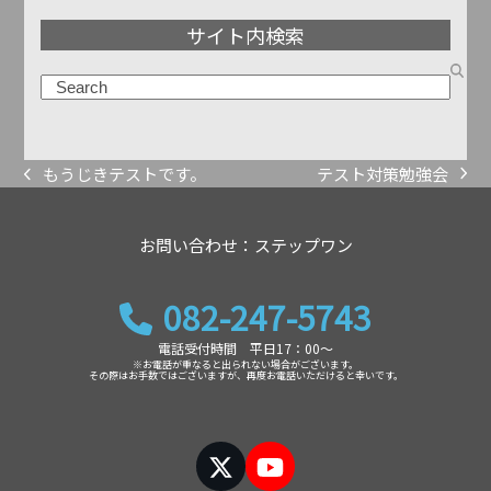
ア
サイト内検索
ー
カ
検
イ
索
ブ
テスト対策勉強会
もうじきテストです。
next
previous
post:
post:
お問い合わせ：ステップワン
082-247-5743
電話受付時間 平日17：00～
※お電話が重なると出られない場合がございます。
その際はお手数ではございますが、再度お電話いただけると幸いです。
Twitter
YouTube