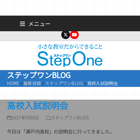
Skip
広島 大手町の個人塾／小学生・中学生一人ひとりに合わせた公立高
メニュー
校受験専門塾
to
content
Twitter
YouTube
ステップワンBLOG
HOME
»
最新投稿
»
ステップワンBLOG
»
高校入試説明会
高校入試説明会
2017年9月8日
ステップワンBLOG
今日は「瀬戸内高校」の説明会に行ってきました。