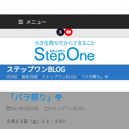
Skip
広島 大手町の個人塾／小学生・中学生一人ひとりに合わせた公立高
メニュー
校受験専門塾
to
content
Twitter
YouTube
ステップワンBLOG
HOME
»
最新投稿
»
ステップワンBLOG
»
「バラ祭り」🌹
「バラ祭り」🌹
2017年5月15日
ステップワンBLOG
５月１３日（土）１３：３０?