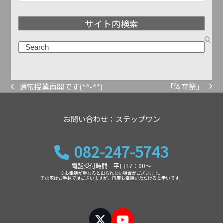
ア
サイト内検索
ー
カ
検
イ
索
ブ
「体育祭」
通常授業再開です(*^-^*)
next
previous
post:
post:
お問い合わせ：ステップワン
082-247-5743
電話受付時間 平日17：00～
※お電話が重なると出られない場合がございます。
その際はお手数ではございますが、再度お電話いただけると幸いです。