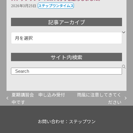
2026年3月25日
ステップワンタイムス
記事アーカイブ
記
事
ア
サイト内検索
ー
カ
検
イ
索
ブ
夏期講習会 申し込み受付
雨風に注意してきてく
previous
next
中です
ださい
post:
post:
お問い合わせ：ステップワン