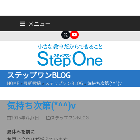
Skip
広島 大手町の個人塾／小学生・中学生一人ひとりに合わせた公立高
メニュー
校受験専門塾
to
content
Twitter
YouTube
ステップワンBLOG
HOME
»
最新投稿
»
ステップワンBLOG
»
気持ち次第(*^^)v
気持ち次第(*^^)v
2015年7月7日
ステップワンBLOG
夏休みを前に
お問い合わせが増えています。