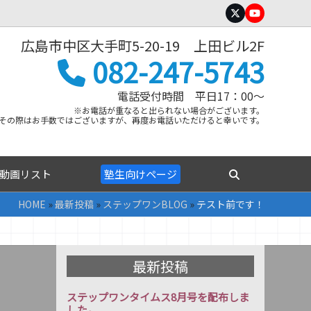
Twitter
YouTube
広島市中区大手町5-20-19 上田ビル2F
082-247-5743
電話受付時間 平日17：00～
※お電話が重なると出られない場合がございます。
その際はお手数ではございますが、再度お電話いただけると幸いです。
動画リスト
塾生向けページ
HOME
»
最新投稿
»
ステップワンBLOG
»
テスト前です！
最新投稿
ステップワンタイムス8月号を配布しま
した。