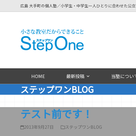
Skip
広島 大手町の個人塾／小学生・中学生一人ひとりに合わせた公
to
content
HOME
最新投稿
当塾につい
ステップワンBLOG
テスト前です！
2013年9月27日
ステップワンBLOG