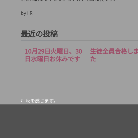
by I.R
最近の投稿
10月29日火曜日、30
生徒全員合格し
日水曜日お休みです
た
秋を感じます。
previous
post: