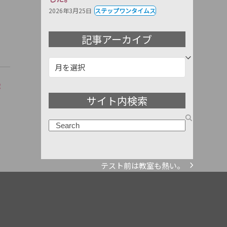
2026年3月25日
ステップワンタイムス
記事アーカイブ
記
事
塾
ア
サイト内検索
ー
カ
検
イ
索
ブ
テスト前は教室も熱い。
next
post: