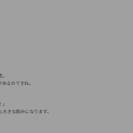
。
認。
があるのですね。
！」
も大きな励みになります。