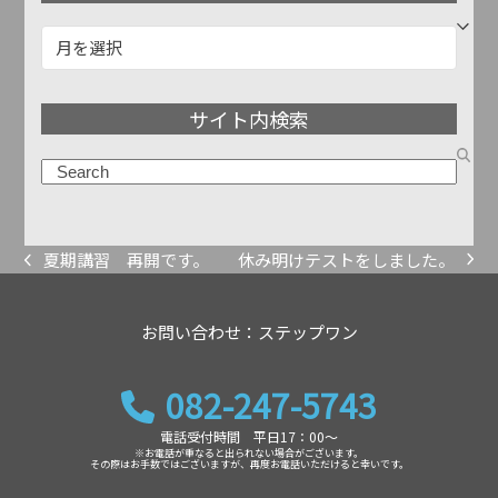
記
事
ア
サイト内検索
ー
カ
検
イ
索
ブ
休み明けテストをしました。
夏期講習 再開です。
next
previous
post:
post:
お問い合わせ：ステップワン
082-247-5743
電話受付時間 平日17：00～
※お電話が重なると出られない場合がございます。
その際はお手数ではございますが、再度お電話いただけると幸いです。