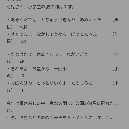
幼児さん、小学生の 夏の作品です。
・あそんだでも とちゅういきなり あめふった （年
長） M.M
・すくったよ ながしそうめん ぱっとたべた （年
長） K.R
・たなばたで 家族そろって ねがいごと （小
５） Y.K
・きれだよ 緑豊かな 千田小 （小
６） I.R
・おぼんはね とっとりいくよ たのしみだ （小
５） I.T
今年は暑さ厳しい中、急な大雨で、公園の遊具に隠れたこ
と、
七夕、お盆などの夏の出来事を５・７・５にしました。