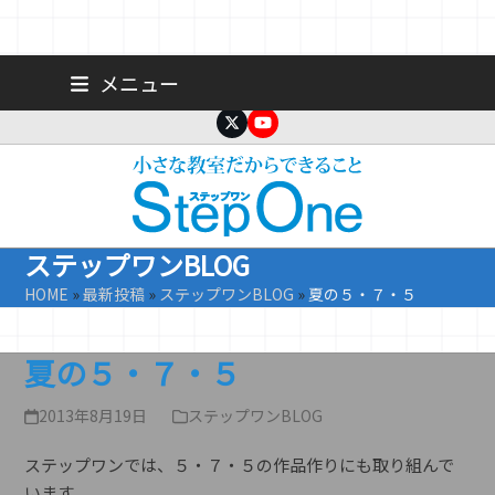
Skip
広島 大手町の個人塾／小学生・中学生一人ひとりに合わせた公立高
メニュー
校受験専門塾
to
content
Twitter
YouTube
ステップワンBLOG
HOME
»
最新投稿
»
ステップワンBLOG
»
夏の５・７・５
夏の５・７・５
2013年8月19日
ステップワンBLOG
ステップワンでは、５・７・５の作品作りにも取り組んで
います。