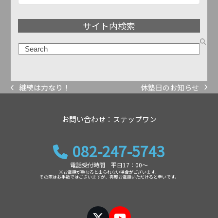
事
ア
サイト内検索
ー
カ
検
イ
索
ブ
休塾日のお知らせ
継続は力なり！
next
previous
post:
post:
お問い合わせ：ステップワン
082-247-5743
電話受付時間 平日17：00～
※お電話が重なると出られない場合がございます。
その際はお手数ではございますが、再度お電話いただけると幸いです。