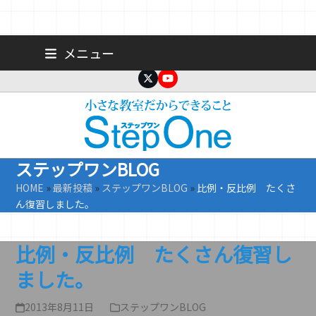
Skip
広島 大手町の個人塾／小学生・中学生一人ひとりに合わせた公立高
メニュー
校受験専門塾
to
content
Twitter
YouTube
ステップワンBLOG
HOME
»
最新投稿
»
ステップワンBLOG
»
比例・反比例 たくさ
ん復習しました。
比例・反比例 たくさん復習し
ました。
2013年8月11日
ステップワンBLOG