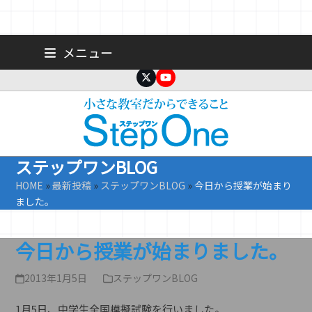
Skip
広島 大手町の個人塾／小学生・中学生一人ひとりに合わせた公立高
メニュー
校受験専門塾
to
content
Twitter
YouTube
ステップワンBLOG
HOME
»
最新投稿
»
ステップワンBLOG
»
今日から授業が始まり
ました。
今日から授業が始まりました。
2013年1月5日
ステップワンBLOG
1月5日、中学生全国模擬試験を行いました。