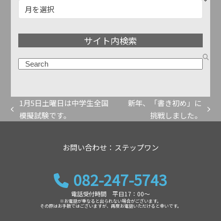
記
事
ア
サイト内検索
ー
カ
検
イ
索
ブ
1月5日土曜日は中学生全国
新年、「書き初め」に
previous
next
模擬試験です。
挑戦しました。
post:
post:
お問い合わせ：ステップワン
082-247-5743
電話受付時間 平日17：00～
※お電話が重なると出られない場合がございます。
その際はお手数ではございますが、再度お電話いただけると幸いです。