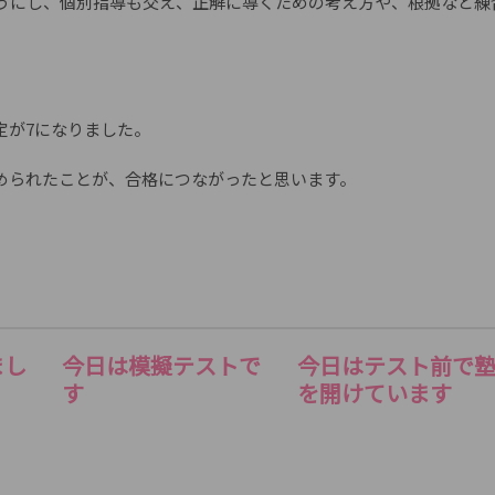
うにし、個別指導も交え、正解に導くための考え方や、根拠など練
定が7になりました。
められたことが、合格につながったと思います。
まし
今日は模擬テストで
今日はテスト前で
す
を開けています