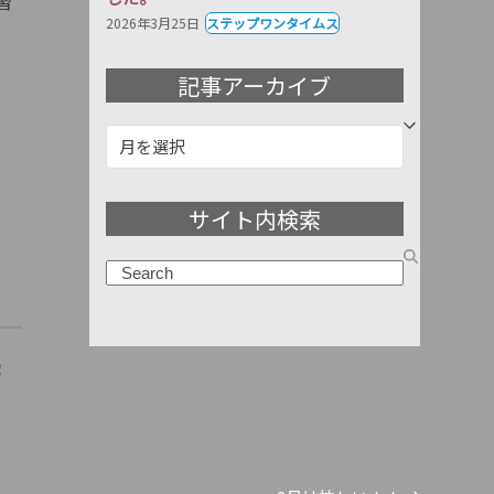
習
2026年3月25日
ステップワンタイムス
記事アーカイブ
記
事
ア
サイト内検索
ー
カ
検
イ
索
ブ
塾