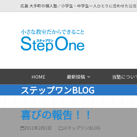
Skip
広島 大手町の個人塾／小学生・中学生一人ひとりに合わせた公
to
content
HOME
最新投稿
当塾につい
ステップワンBLOG
喜びの報告！！
2011年2月1日
ステップワンBLOG