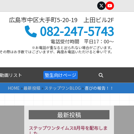
Twitter
YouTube
広島市中区大手町5-20-19 上田ビル2F
082-247-5743
電話受付時間 平日17：00～
※お電話が重なると出られない場合がございます。
その際はお手数ではございますが、再度お電話いただけると幸いです。
動画リスト
塾生向けページ
HOME
»
最新投稿
»
ステップワンBLOG
»
喜びの報告！！
最新投稿
ステップワンタイムス8月号を配布しま
した。