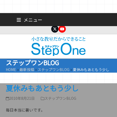
Skip
広島 大手町の個人塾／小学生・中学生一人ひとりに合わせた公立高
メニュー
校受験専門塾
to
content
Twitter
YouTube
ステップワンBLOG
HOME
»
最新投稿
»
ステップワンBLOG
»
夏休みもあともう少し
夏休みもあともう少し
2010年8月21日
ステップワンBLOG
毎日本当に暑いです。