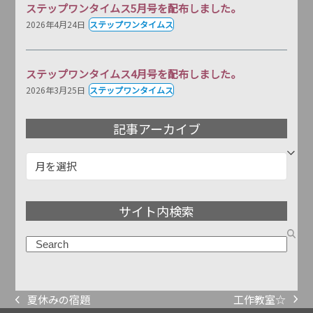
ステップワンタイムス5月号を配布しました。
2026年4月24日
ステップワンタイムス
ステップワンタイムス4月号を配布しました。
2026年3月25日
ステップワンタイムス
記事アーカイブ
記
事
ア
サイト内検索
ー
カ
検
イ
索
ブ
工作教室☆
夏休みの宿題
next
previous