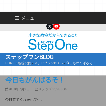
Skip
広島 大手町の個人塾／小学生・中学生一人ひとりに合わせた公立高
メニュー
校受験専門塾
to
content
Twitter
YouTube
ステップワンBLOG
HOME
»
最新投稿
»
ステップワンBLOG
»
今日もがんばるそ！
今日もがんばるそ！
2010年7月9日
ステップワンBLOG
今日来てくれた小学生、