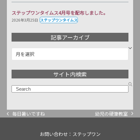
ステップワンタイムス4月号を配布しました。
2026年3月25日
ステップワンタイムス
記事アーカイブ
記
事
ア
サイト内検索
ー
カ
検
イ
索
ブ
幼児の硬筆教室
毎日暑いですね
next
previous
post:
post:
お問い合わせ：ステップワン